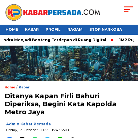
HOME
KABAR
PROFIL
RAGAM
STOP NARKOBA
ndra Menjadi Benteng Terdepan di Ruang Digital
JMP Puji Res
/
Home
Kabar
Ditanya Kapan Firli Bahuri
Diperiksa, Begini Kata Kapolda
Metro Jaya
Admin Kabar Persada
Friday, 13 October 2023 - 15:43 WIB