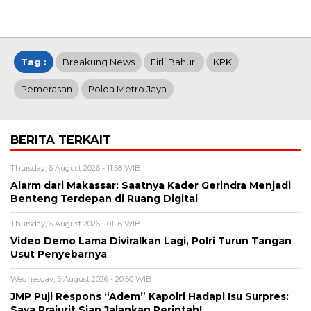
Tag :
Breakung News
Firli Bahuri
KPK
Pemerasan
Polda Metro Jaya
BERITA TERKAIT
Thursday, 6 August 2026 - 11:58 WIB
Alarm dari Makassar: Saatnya Kader Gerindra Menjadi
Benteng Terdepan di Ruang Digital
Thursday, 6 August 2026 - 01:16 WIB
Video Demo Lama Diviralkan Lagi, Polri Turun Tangan
Usut Penyebarnya
Wednesday, 5 August 2026 - 20:50 WIB
JMP Puji Respons “Adem” Kapolri Hadapi Isu Surpres:
Saya Prajurit Siap Jalankan Perintah!