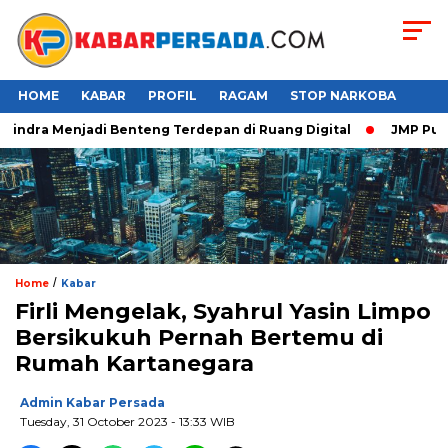
HOME
KABAR
PROFIL
RAGAM
STOP NARKOBA
ndra Menjadi Benteng Terdepan di Ruang Digital
JMP Puji Re
/
Home
Kabar
Firli Mengelak, Syahrul Yasin Limpo
Bersikukuh Pernah Bertemu di
Rumah Kartanegara
Admin Kabar Persada
Tuesday, 31 October 2023 - 13:33 WIB