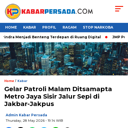
HOME
KABAR
PROFIL
RAGAM
STOP NARKOBA
indra Menjadi Benteng Terdepan di Ruang Digital
JMP Puji R
/
Home
Kabar
Gelar Patroli Malam Ditsamapta
Metro Jaya Sisir Jalur Sepi di
Jakbar-Jakpus
Admin Kabar Persada
Thursday, 28 May 2026 - 19:14 WIB