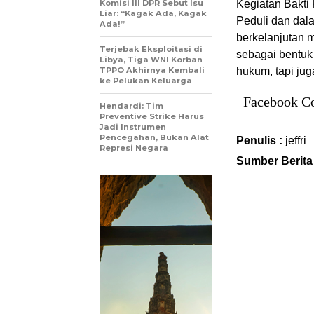
Komisi III DPR Sebut Isu
Kegiatan Bakti 
Liar: “Kagak Ada, Kagak
Peduli dan dal
Ada!”
berkelanjutan m
Terjebak Eksploitasi di
sebagai bentuk
Libya, Tiga WNI Korban
TPPO Akhirnya Kembali
hukum, tapi ju
ke Pelukan Keluarga
Facebook C
Hendardi: Tim
Preventive Strike Harus
Jadi Instrumen
Pencegahan, Bukan Alat
Penulis :
jeffri
Represi Negara
Sumber Berita