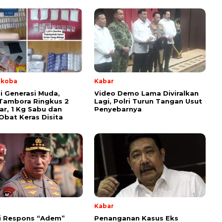
rkoba
Kabar
i Generasi Muda,
Video Demo Lama Diviralkan
Tambora Ringkus 2
Lagi, Polri Turun Tangan Usut
r, 1 Kg Sabu dan
Penyebarnya
Obat Keras Disita
Kabar
i Respons “Adem”
Penanganan Kasus Eks