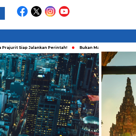
Siap Jalankan Perintah!
Bukan Main Sendiri, Ini Fakta Baru A