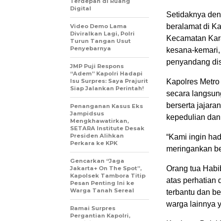
Terdepan di Ruang
Digital
Setidaknya deng
beralamat di 
Video Demo Lama
Diviralkan Lagi, Polri
Kecamatan Kara
Turun Tangan Usut
Penyebarnya
kesana-kemari, 
penyandang dis
JMP Puji Respons
“Adem” Kapolri Hadapi
Isu Surpres: Saya Prajurit
Kapolres Metro
Siap Jalankan Perintah!
secara langsun
berserta jajara
Penanganan Kasus Eks
Jampidsus
kepedulian dan
Mengkhawatirkan,
SETARA Institute Desak
Presiden Alihkan
“Kami ingin had
Perkara ke KPK
meringankan b
Gencarkan “Jaga
Orang tua Habi
Jakarta+ On The Spot”,
Kapolsek Tambora Titip
atas perhatian
Pesan Penting Ini ke
Warga Tanah Sereal
terbantu dan be
warga lainnya 
Ramai Surpres
Pergantian Kapolri,