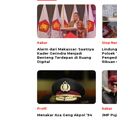
Kabar
Stop Na
Alarm dari Makassar: Saatnya
Lindung
Kader Gerindra Menjadi
Polsek 
Benteng Terdepan di Ruang
Pengeda
Digital
Ribuan 
Profil
Kabar
Menakar Asa Geng Akpol ’94
JMP Puj