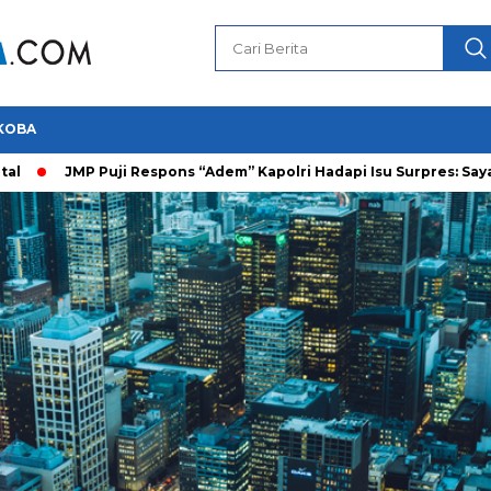
KOBA
MP Puji Respons “Adem” Kapolri Hadapi Isu Surpres: Saya Prajurit 