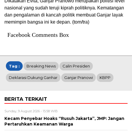
Dikatakan Evita, Ganjar Pranowo merupakan politisi level
nasional yang sudah teruji kiprah politiknya. Kematangan
dan pengalaman di kancah politik membuat Ganjar layak
memimpin bangsa ini ke depan. (tom/tra)
Facebook Comments Box
Tag :
Breaking News
Calin Presiden
Deklarasi Dukung Ganhar
Ganjar Pranowi
KBPP
BERITA TERKAIT
Sunday, 9 August 2026 - 15:58 WIB
Kecam Penyebar Hoaks “Rusuh Jakarta”, JMP: Jangan
Pertaruhkan Keamanan Warga