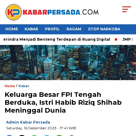
HOME
KABAR
PROFIL
RAGAM
STOP NARKOBA
erindra Menjadi Benteng Terdepan di Ruang Digital
JMP Puji 
/
Home
Kabar
Keluarga Besar FPI Tengah
Berduka, Istri Habib Riziq Shihab
Meninggal Dunia
Admin Kabar Persada
Saturday, 16 December 2023 - 17:41 WIB