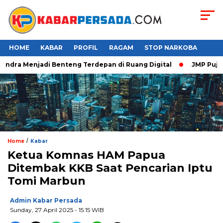
HOME
KABAR
PROFIL
RAGAM
STOP NARKOBA
ndra Menjadi Benteng Terdepan di Ruang Digital
JMP Puji Res
/
Home
Kabar
Ketua Komnas HAM Papua
Ditembak KKB Saat Pencarian Iptu
Tomi Marbun
Admin Kabar Persada
Sunday, 27 April 2025 - 15:15 WIB