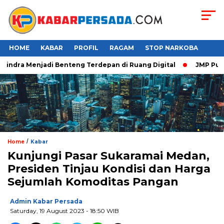
HOME
KABAR
PROFIL
RAGAM
STOP NARKOBA
indra Menjadi Benteng Terdepan di Ruang Digital
JMP Puji Re
/
Home
Kabar
Kunjungi Pasar Sukaramai Medan,
Presiden Tinjau Kondisi dan Harga
Sejumlah Komoditas Pangan
Admin Kabar Persada
Saturday, 19 August 2023 - 18:50 WIB