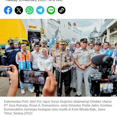
Kakorlantas Polri, Irjen Pol. Agus Suryo Nugroho didampingi Direktur Utama
PT Jasa Raharja, Rivan A. Purwantono, serta Dirlantas Polda Jatim, Kombes
Komaruddinn meninjau kesiapan jalur mudik di Kota Wisata Batu, Jawa
Timur, Selasa (25/2)