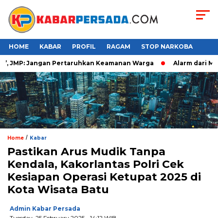
HOME
KABAR
PROFIL
RAGAM
STOP NARKOBA
, JMP: Jangan Pertaruhkan Keamanan Warga
Alarm dari Maka
/
Home
Kabar
Pastikan Arus Mudik Tanpa
Kendala, Kakorlantas Polri Cek
Kesiapan Operasi Ketupat 2025 di
Kota Wisata Batu
Admin Kabar Persada
Tuesday, 25 February 2025 - 14:12 WIB