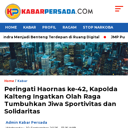
HOME
KABAR
PROFIL
RAGAM
STOP NARKOBA
ndra Menjadi Benteng Terdepan di Ruang Digital
JMP Puji Res
/
Home
Kabar
Peringati Haornas ke-42, Kapolda
Kalteng Ingatkan Olah Raga
Tumbuhkan Jiwa Sportivitas dan
Solidaritas
Admin Kabar Persada
Wednesday, 10 September 2025 - 17:15 WIB