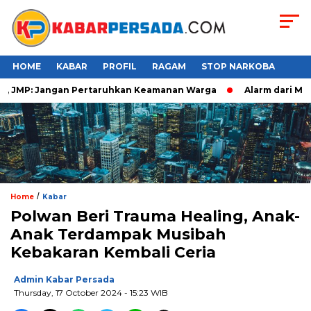
HOME
KABAR
PROFIL
RAGAM
STOP NARKOBA
JMP: Jangan Pertaruhkan Keamanan Warga
Alarm dari Makass
/
Home
Kabar
Polwan Beri Trauma Healing, Anak-
Anak Terdampak Musibah
Kebakaran Kembali Ceria
Admin Kabar Persada
Thursday, 17 October 2024 - 15:23 WIB