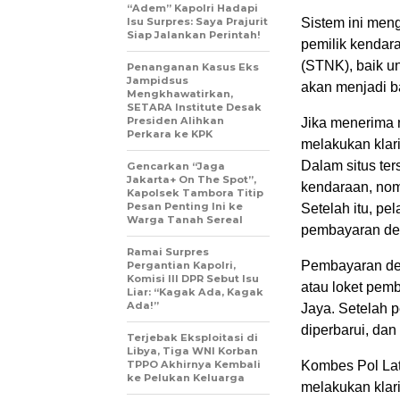
“Adem” Kapolri Hadapi
Isu Surpres: Saya Prajurit
Sistem ini men
Siap Jalankan Perintah!
pemilik kendar
(STNK), baik u
Penanganan Kasus Eks
Jampidsus
akan menjadi ba
Mengkhawatirkan,
SETARA Institute Desak
Presiden Alihkan
Jika menerima n
Perkara ke KPK
melakukan klarifi
Dalam situs ter
Gencarkan “Jaga
Jakarta+ On The Spot”,
kendaraan, nomo
Kapolsek Tambora Titip
Pesan Penting Ini ke
Setelah itu, p
Warga Tanah Sereal
pembayaran de
Ramai Surpres
Pembayaran den
Pergantian Kapolri,
Komisi III DPR Sebut Isu
atau loket pem
Liar: “Kagak Ada, Kagak
Ada!”
Jaya. Setelah 
diperbarui, da
Terjebak Eksploitasi di
Libya, Tiga WNI Korban
TPPO Akhirnya Kembali
Kombes Pol Lat
ke Pelukan Keluarga
melakukan klarif