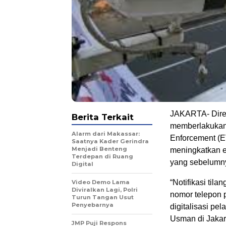
JAKARTA- Direkt
Berita Terkait
memberlakukan 
Alarm dari Makassar:
Enforcement (E
Saatnya Kader Gerindra
Menjadi Benteng
meningkatkan ef
Terdepan di Ruang
yang sebelumnya
Digital
“Notifikasi til
Video Demo Lama
Diviralkan Lagi, Polri
nomor telepon p
Turun Tangan Usut
Penyebarnya
digitalisasi pe
Usman di Jakart
JMP Puji Respons