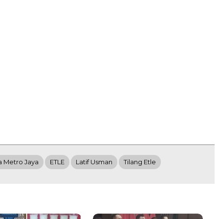
a Metro Jaya
ETLE
Latif Usman
Tilang Etle