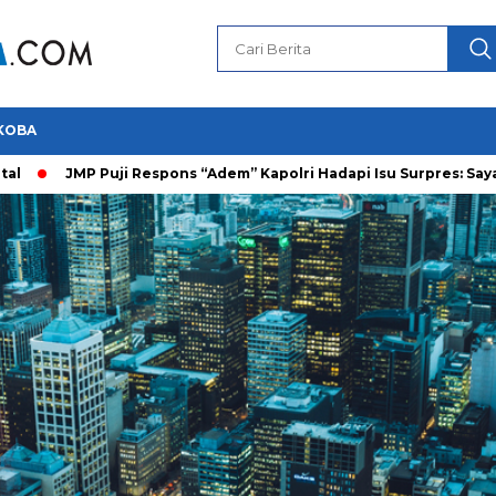
KOBA
JMP Puji Respons “Adem” Kapolri Hadapi Isu Surpres: Saya Prajurit