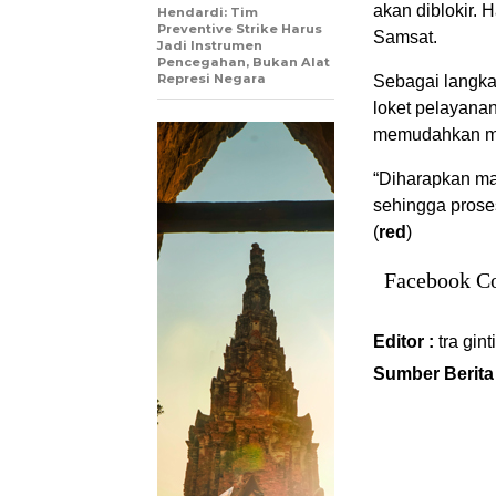
akan diblokir. 
Hendardi: Tim
Preventive Strike Harus
Samsat.
Jadi Instrumen
Pencegahan, Bukan Alat
Represi Negara
Sebagai langkah
loket pelayanan
memudahkan ma
“Diharapkan ma
sehingga proses
(
red
)
Facebook C
Editor :
tra gint
Sumber Berita