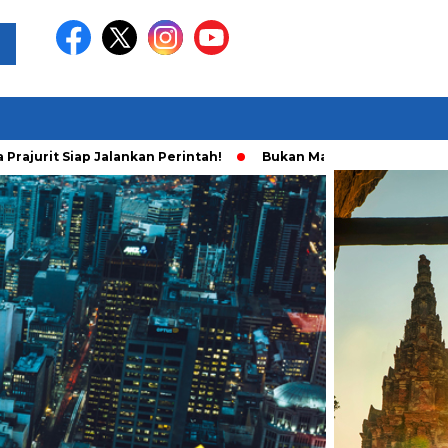
 Siap Jalankan Perintah!
Bukan Main Sendiri, Ini Fakta Baru 