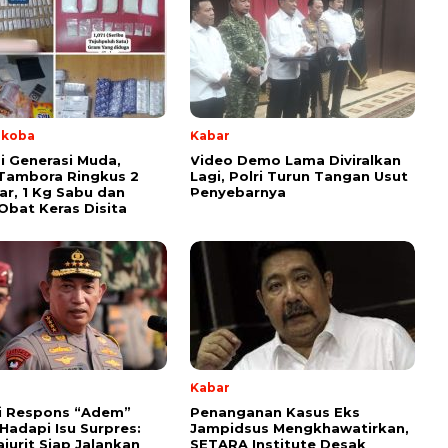
rkoba
Kabar
i Generasi Muda,
Video Demo Lama Diviralkan
Tambora Ringkus 2
Lagi, Polri Turun Tangan Usut
r, 1 Kg Sabu dan
Penyebarnya
Obat Keras Disita
Kabar
i Respons “Adem”
Penanganan Kasus Eks
 Hadapi Isu Surpres:
Jampidsus Mengkhawatirkan,
ajurit Siap Jalankan
SETARA Institute Desak