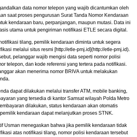
gandalkan data nomor telepon yang wajib dicantumkan oleh
aan saat proses pengurusan Surat Tanda Nomor Kendaraan
ntuk kendaraan baru, perpanjangan, maupun mutasi. Data ini
sis utama untuk pengiriman notifikasi ETLE secara digital.
otifikasi tilang, pemilik kendaraan diminta untuk segera
kasi melalui situs resmi [http://etle-pmj.id](http://etle-pmj.id).
sebut, pelanggar wajib mengisi data seperti nomor polisi
r telepon, dan kode referensi yang tertera pada notifikasi.
elanggar akan menerima nomor BRIVA untuk melakukan
nda.
da dapat dilakukan melalui transfer ATM, mobile banking,
bayaran yang tersedia di kantor Samsat wilayah Polda Metro
pembayaran dilakukan, status kendaraan akan otomatis
n pemilik kendaraan dapat melanjutkan proses STNK.
if Usman menegaskan bahwa jika pemilik kendaraan tidak
ikasi atas notifikasi tilang, nomor polisi kendaraan tersebut