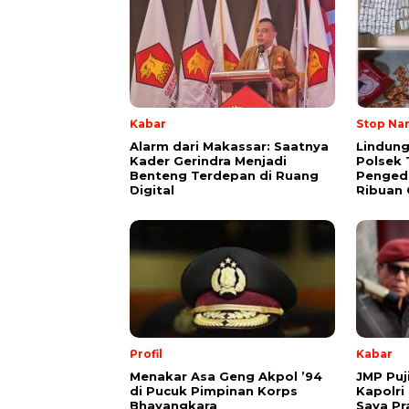
Kabar
Stop Na
Alarm dari Makassar: Saatnya
Lindung
Kader Gerindra Menjadi
Polsek 
Benteng Terdepan di Ruang
Pengeda
Digital
Ribuan 
Profil
Kabar
Menakar Asa Geng Akpol ’94
JMP Puj
di Pucuk Pimpinan Korps
Kapolri
Bhayangkara
Saya Pr