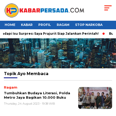
HOME
KABAR
PROFIL
RAGAM
STOP NARKOBA
dapi Isu Surpres: Saya Prajurit Siap Jalankan Perintah!
Buka
Topik
Ayo Membaca
Ragam
Tumbuhkan Budaya Literasi, Polda
Metro Jaya Bagikan 10.000 Buku
Thursday, 24 August 2023 - 19:38 WIB