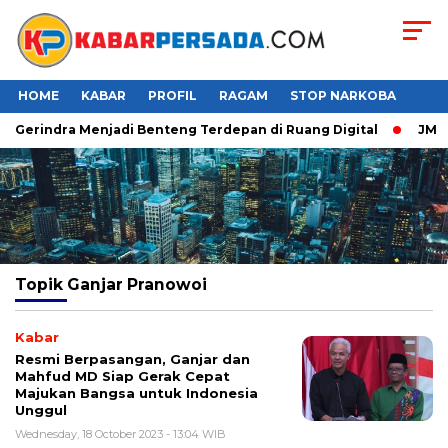
HOME
KABAR
PROFIL
RAGAM
STOP NARKOBA
er Gerindra Menjadi Benteng Terdepan di Ruang Digital
JMP P
Topik
Ganjar Pranowoi
Kabar
Resmi Berpasangan, Ganjar dan
Mahfud MD Siap Gerak Cepat
Majukan Bangsa untuk Indonesia
Unggul
Wednesday, 18 October 2023 - 13:04 WIB