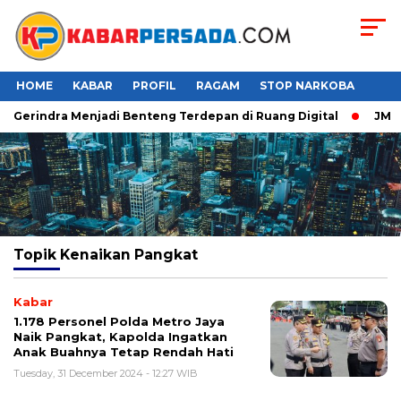
HOME
KABAR
PROFIL
RAGAM
STOP NARKOBA
er Gerindra Menjadi Benteng Terdepan di Ruang Digital
JMP P
Topik
Kenaikan Pangkat
Kabar
1.178 Personel Polda Metro Jaya
Naik Pangkat, Kapolda Ingatkan
Anak Buahnya Tetap Rendah Hati
Tuesday, 31 December 2024 - 12:27 WIB