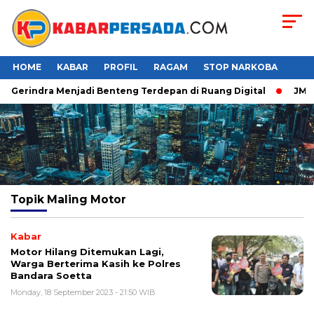
HOME
KABAR
PROFIL
RAGAM
STOP NARKOBA
er Gerindra Menjadi Benteng Terdepan di Ruang Digital
JMP P
Topik
Maling Motor
Kabar
Motor Hilang Ditemukan Lagi,
Warga Berterima Kasih ke Polres
Bandara Soetta
Monday, 18 September 2023 - 21:50 WIB