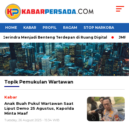
HOME
KABAR
PROFIL
RAGAM
STOP NARKOBA
r Gerindra Menjadi Benteng Terdepan di Ruang Digital
JMP Pu
Topik
Pemukulan Wartawan
Kabar
Anak Buah Pukul Wartawan Saat
Liput Demo 25 Agustus, Kapolda
Minta Maaf
Tuesday, 26 August 2025 - 15:34 WIB