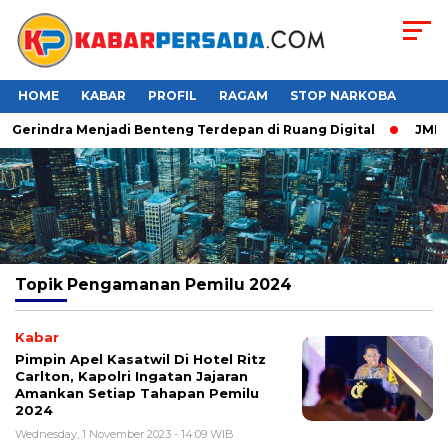
HOME
KABAR
PROFIL
RAGAM
STOP NARKOBA
r Gerindra Menjadi Benteng Terdepan di Ruang Digital
JMP P
Topik
Pengamanan Pemilu 2024
Kabar
Pimpin Apel Kasatwil Di Hotel Ritz
Carlton, Kapolri Ingatan Jajaran
Amankan Setiap Tahapan Pemilu
2024
Wednesday, 1 November 2023 - 14:09 WIB