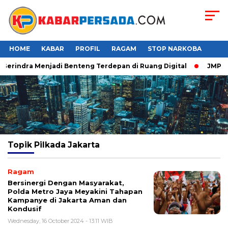
HOME
KABAR
PROFIL
RAGAM
STOP NARKOBA
 Gerindra Menjadi Benteng Terdepan di Ruang Digital
JMP Pu
Topik
Pilkada Jakarta
Ragam
Bersinergi Dengan Masyarakat,
Polda Metro Jaya Meyakini Tahapan
Kampanye di Jakarta Aman dan
Kondusif
Wednesday, 16 October 2024 - 13:11 WIB