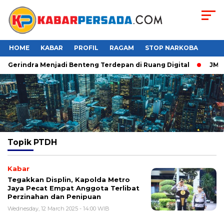
HOME
KABAR
PROFIL
RAGAM
STOP NARKOBA
er Gerindra Menjadi Benteng Terdepan di Ruang Digital
JMP P
Topik
PTDH
Kabar
Tegakkan Displin, Kapolda Metro
Jaya Pecat Empat Anggota Terlibat
Perzinahan dan Penipuan
Wednesday, 12 March 2025 - 14:00 WIB