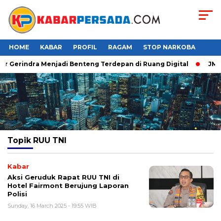
HOME
KABAR
PROFIL
RAGAM
STOP NARKOBA
er Gerindra Menjadi Benteng Terdepan di Ruang Digital
JMP 
Topik
RUU TNI
Kabar
Aksi Geruduk Rapat RUU TNI di
Hotel Fairmont Berujung Laporan
Polisi
Sunday, 16 March 2025 - 19:55 WIB