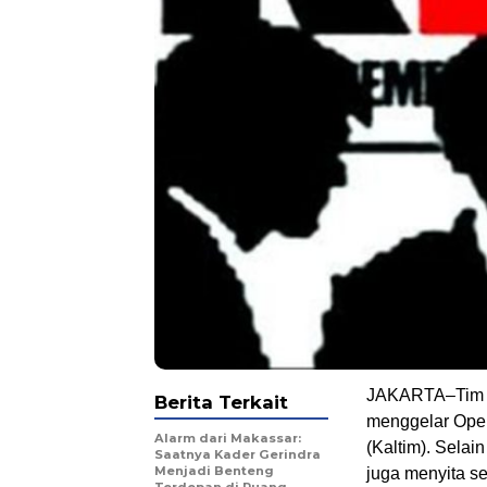
JAKARTA–Tim P
Berita Terkait
menggelar Oper
Alarm dari Makassar:
(Kaltim). Sela
Saatnya Kader Gerindra
Menjadi Benteng
juga menyita s