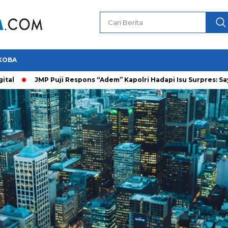
KOBA
JMP Puji Respons “Adem” Kapolri Hadapi Isu Surpres: Saya Prajuri