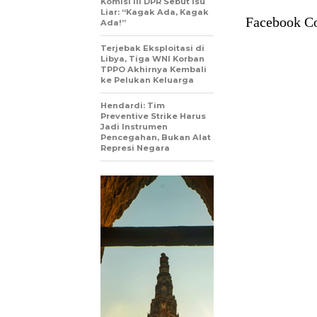
Komisi III DPR Sebut Isu
Liar: “Kagak Ada, Kagak
Facebook C
Ada!”
Terjebak Eksploitasi di
Libya, Tiga WNI Korban
TPPO Akhirnya Kembali
ke Pelukan Keluarga
Hendardi: Tim
Preventive Strike Harus
Jadi Instrumen
Pencegahan, Bukan Alat
Represi Negara