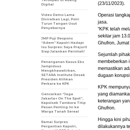
Terdepan di Ruang
(23/11/2023).
Digital
Operasi tangka
Video Demo Lama
Diviralkan Lagi, Polri
jasa.
Turun Tangan Usut
Penyebarnya
“KPK telah mel
sekitar jam 13.
JMP Puji Respons
Ghufron, Jumat 
“Adem” Kapolri Hadapi
Isu Surpres: Saya Prajurit
Siap Jalankan Perintah!
Sejumlah piha
membeberkan id
Penanganan Kasus Eks
Jampidsus
memastikan ada
Mengkhawatirkan,
SETARA Institute Desak
dugaan korupsi 
Presiden Alihkan
Perkara ke KPK
KPK mempunyai
yang diamankan
Gencarkan “Jaga
Jakarta+ On The Spot”,
keterangan yan
Kapolsek Tambora Titip
Pesan Penting Ini ke
Ghufron.
Warga Tanah Sereal
Hingga kini pi
Ramai Surpres
dilakukannya te
Pergantian Kapolri,