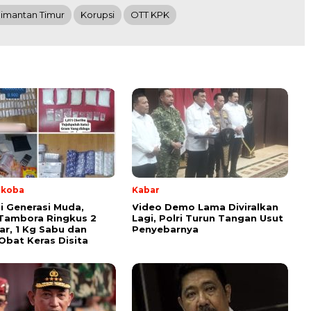
limantan Timur
Korupsi
OTT KPK
rkoba
Kabar
i Generasi Muda,
Video Demo Lama Diviralkan
Tambora Ringkus 2
Lagi, Polri Turun Tangan Usut
r, 1 Kg Sabu dan
Penyebarnya
Obat Keras Disita