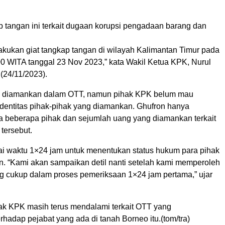
p tangan ini terkait dugaan korupsi pengadaan barang dan
akukan giat tangkap tangan di wilayah Kalimantan Timur pada
00 WITA tanggal 23 Nov 2023,” kata Wakil Ketua KPK, Nurul
(24/11/2023).
k diamankan dalam OTT, namun pihak KPK belum mau
entitas pihak-pihak yang diamankan. Ghufron hanya
 beberapa pihak dan sejumlah uang yang diamankan terkait
tersebut.
 waktu 1×24 jam untuk menentukan status hukum para pihak
. “Kami akan sampaikan detil nanti setelah kami memperoleh
g cukup dalam proses pemeriksaan 1×24 jam pertama,” ujar
hak KPK masih terus mendalami terkait OTT yang
rhadap pejabat yang ada di tanah Borneo itu.(tom/tra)