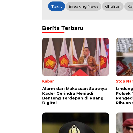
Tag :
Breaking News
Ghufron
Ka
Berita Terbaru
Kabar
Stop Na
Alarm dari Makassar: Saatnya
Lindung
Kader Gerindra Menjadi
Polsek 
Benteng Terdepan di Ruang
Pengeda
Digital
Ribuan 