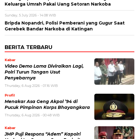
Keluarga Umrah Pakai Uang Setoran Narkoba
Sunday, 5 July 2026 - 14:08 WIB
Bripda Nopandri, Polisi Pemberani yang Gugur Saat
Gerebek Bandar Narkoba di Katingan
BERITA TERBARU
Kabar
Video Demo Lama Diviralkan Lagi,
Polri Turun Tangan Usut
Penyebarnya
Thursday, 6 Aug 2026 - 01:16 WIB
Profil
Menakar Asa Geng Akpol ’94 di
Pucuk Pimpinan Korps Bhayangkara
Thursday, 6 Aug 2026 - 00:48 WIB
Kabar
JMP Puji Respons “Adem” Kapolri