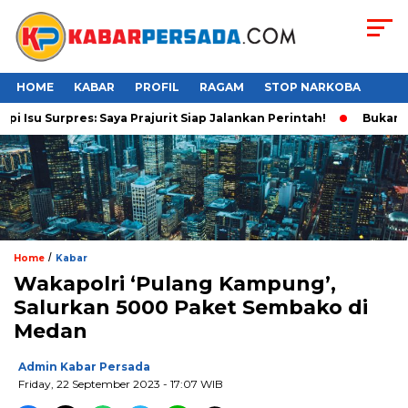
HOME
KABAR
PROFIL
RAGAM
STOP NARKOBA
su Surpres: Saya Prajurit Siap Jalankan Perintah!
Bukan Main
/
Home
Kabar
Wakapolri ‘Pulang Kampung’,
Salurkan 5000 Paket Sembako di
Medan
Admin Kabar Persada
Friday, 22 September 2023 - 17:07 WIB