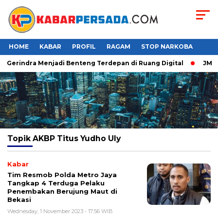
HOME
KABAR
PROFIL
RAGAM
STOP NARKOBA
r Gerindra Menjadi Benteng Terdepan di Ruang Digital
JMP P
Topik
AKBP Titus Yudho Uly
Kabar
Tim Resmob Polda Metro Jaya
Tangkap 4 Terduga Pelaku
Penembakan Berujung Maut di
Bekasi
Wednesday, 1 November 2023 - 17:56 WIB