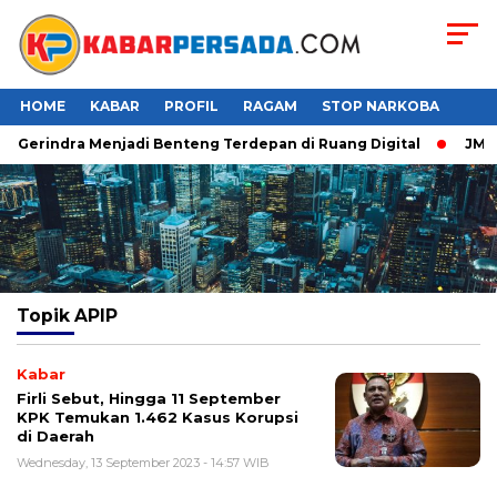
HOME
KABAR
PROFIL
RAGAM
STOP NARKOBA
er Gerindra Menjadi Benteng Terdepan di Ruang Digital
JMP P
Topik
APIP
Kabar
Firli Sebut, Hingga 11 September
KPK Temukan 1.462 Kasus Korupsi
di Daerah
Wednesday, 13 September 2023 - 14:57 WIB