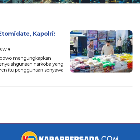
tomidate, Kapolri:
26 WIB
 Prabowo mengungkapkan
enyalahgunaan narkoba yang
tren itu penggunaan senyawa