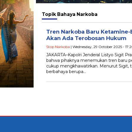
Topik
Bahaya Narkoba
Tren Narkoba Baru Ketamine-E
Akan Ada Terobosan Hukum
Stop Narkoba
| Wednesday, 29 October 2025 - 17:
JAKARTA–Kapolri Jenderal Listyo Sigit
bahwa pihaknya menemukan tren baru p
cukup mengkhawatirkan. Menurut Sigit, 
berbahaya berupa…