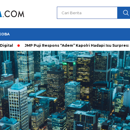
KOBA
tal
JMP Puji Respons “Adem” Kapolri Hadapi Isu Surpres: Saya