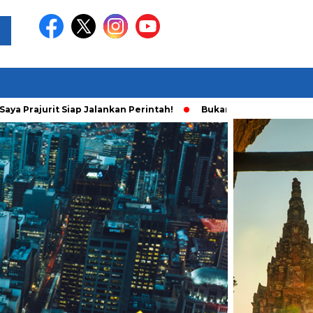
 Prajurit Siap Jalankan Perintah!
Bukan Main Sendiri, Ini Fa