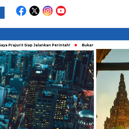
 Prajurit Siap Jalankan Perintah!
Bukan Main Sendiri, Ini Fa