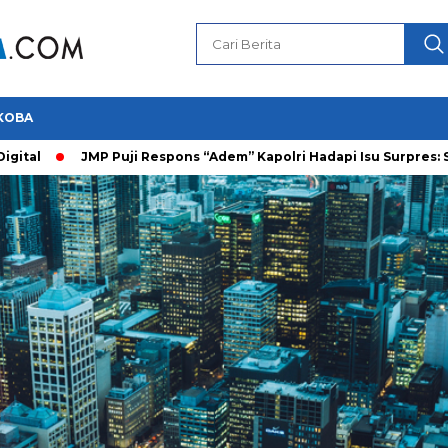
KOBA
tal
JMP Puji Respons “Adem” Kapolri Hadapi Isu Surpres: Saya