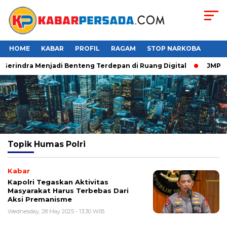
HOME
KABAR
PROFIL
RAGAM
STOP NARKOBA
Gerindra Menjadi Benteng Terdepan di Ruang Digital
JMP Puj
Topik
Humas Polri
Kabar
Kapolri Tegaskan Aktivitas
Masyarakat Harus Terbebas Dari
Aksi Premanisme
Wednesday, 28 May 2025 - 13:30 WIB