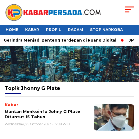
HOME
KABAR
PROFIL
RAGAM
STOP NARKOBA
r Gerindra Menjadi Benteng Terdepan di Ruang Digital
JMP P
Topik
Jhonny G Plate
Kabar
Mantan Menkoinfo Johny G Plate
Dituntut 15 Tahun
Wednesday, 25 October 2023 - 17:39 WIB