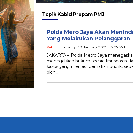
Topik
Kabid Propam PMJ
Polda Mero Jaya Akan Menind
Yang Melakukan Pelanggaran
Kabar
| Thursday, 30 January 2025 - 12:27 WIB
JAKARTA – Polda Metro Jaya menegask
menegakkan hukum secara transparan dan
kasus yang menjadi perhatian publik, sep
oleh…