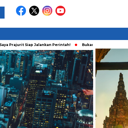
 Prajurit Siap Jalankan Perintah!
Bukan Main Sendiri, Ini Fak