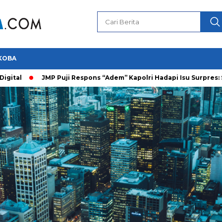
KOBA
tal
JMP Puji Respons “Adem” Kapolri Hadapi Isu Surpres: Saya