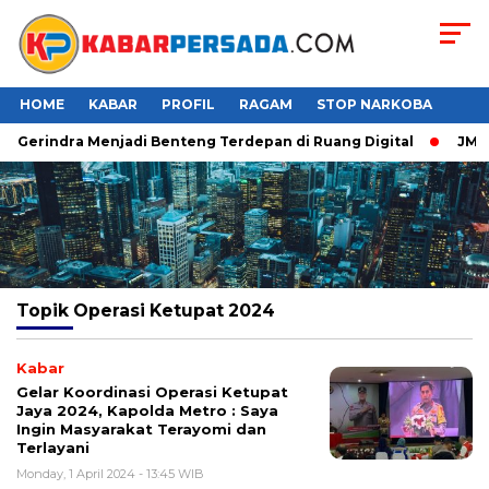
HOME
KABAR
PROFIL
RAGAM
STOP NARKOBA
r Gerindra Menjadi Benteng Terdepan di Ruang Digital
JMP P
Topik
Operasi Ketupat 2024
Kabar
Gelar Koordinasi Operasi Ketupat
Jaya 2024, Kapolda Metro : Saya
Ingin Masyarakat Terayomi dan
Terlayani
Monday, 1 April 2024 - 13:45 WIB