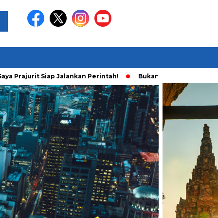
Prajurit Siap Jalankan Perintah!
Bukan Main Sendiri, Ini Fak