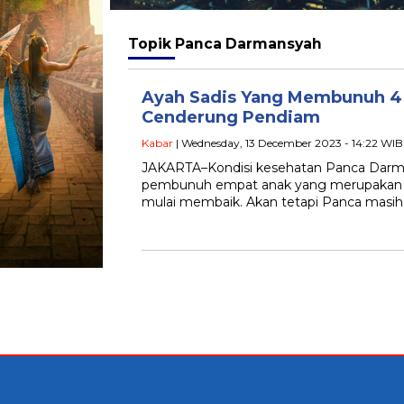
Topik
Panca Darmansyah
Ayah Sadis Yang Membunuh 4 
Cenderung Pendiam
Kabar
| Wednesday, 13 December 2023 - 14:22 WIB
JAKARTA–Kondisi kesehatan Panca Darma
pembunuh empat anak yang merupakan da
mulai membaik. Akan tetapi Panca masih