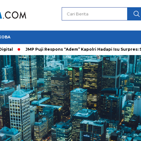
KOBA
tal
JMP Puji Respons “Adem” Kapolri Hadapi Isu Surpres: Saya 