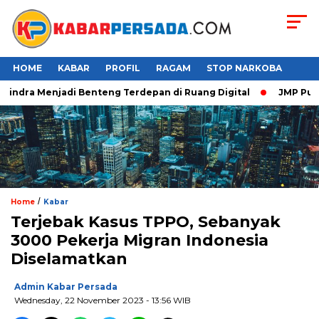
HOME
KABAR
PROFIL
RAGAM
STOP NARKOBA
indra Menjadi Benteng Terdepan di Ruang Digital
JMP Puji Re
/
Home
Kabar
Terjebak Kasus TPPO, Sebanyak
3000 Pekerja Migran Indonesia
Diselamatkan
Admin Kabar Persada
Wednesday, 22 November 2023 - 13:56 WIB