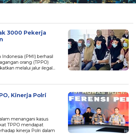
ak 3000 Pekerja
n
B
Indonesia (PMI) berhasil
rdagangan orang (TPPO)
atkan melalui jalur ilegal…
O, Kinerja Polri
alam menangani kasus
ngkat TPPO mendapat
rhadap kinerja Polri dalam