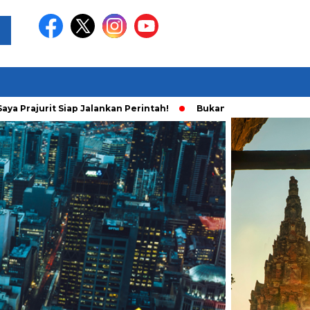
rajurit Siap Jalankan Perintah!
Bukan Main Sendiri, Ini Fakt