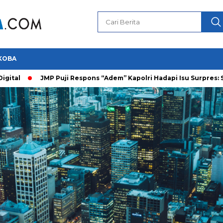
KOBA
al
JMP Puji Respons “Adem” Kapolri Hadapi Isu Surpres: Saya P