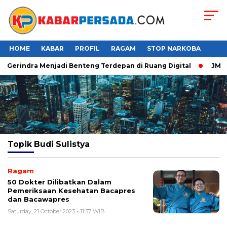
HOME
KABAR
PROFIL
RAGAM
STOP NARKOBA
r Gerindra Menjadi Benteng Terdepan di Ruang Digital
JMP P
Topik
Budi Sulistya
Ragam
50 Dokter Dilibatkan Dalam
Pemeriksaan Kesehatan Bacapres
dan Bacawapres
Saturday, 21 October 2023 - 11:37 WIB