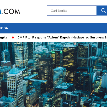
KOBA
JMP Puji Respons “Adem” Kapolri Hadapi Isu Surpres: Saya Pr