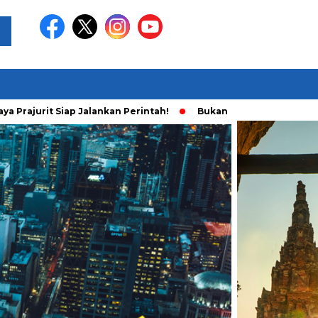
ajurit Siap Jalankan Perintah!
Bukan Main Sendiri, Ini Fakta 