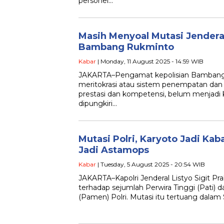
personel…
Masih Menyoal Mutasi Jenderal 
Bambang Rukminto
Kabar
| Monday, 11 August 2025 - 14:59 WIB
JAKARTA–Pengamat kepolisian Bambang
meritokrasi atau sistem penempatan dan
prestasi dan kompetensi, belum menjadi kul
dipungkiri…
Mutasi Polri, Karyoto Jadi Kab
Jadi Astamops
Kabar
| Tuesday, 5 August 2025 - 20:54 WIB
JAKARTA–Kapolri Jenderal Listyo Sigit P
terhadap sejumlah Perwira Tinggi (Pati)
(Pamen) Polri. Mutasi itu tertuang dalam 