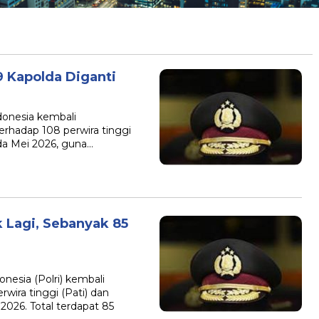
9 Kapolda Diganti
donesia kembali
erhadap 108 perwira tinggi
da Mei 2026, guna…
 Lagi, Sebanyak 85
nesia (Polri) kembali
wira tinggi (Pati) dan
026. Total terdapat 85