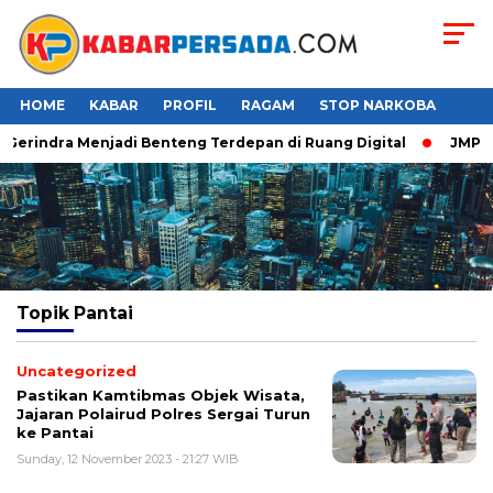
HOME
KABAR
PROFIL
RAGAM
STOP NARKOBA
 Gerindra Menjadi Benteng Terdepan di Ruang Digital
JMP Pu
Topik
Pantai
Uncategorized
Pastikan Kamtibmas Objek Wisata,
Jajaran Polairud Polres Sergai Turun
ke Pantai
Sunday, 12 November 2023 - 21:27 WIB