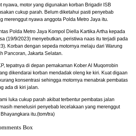
t nyawa, motor yang digunakan korban Brigadir ISB
sakan cukup parah. Belum diketahui pasti penyebab
g merenggut nyawa anggota Polda Metro Jaya itu.
ntas Polda Metro Jaya Kompol Diella Kartika Artha kepada
a (19/9/2023) menyebutkan, peristiwa naas itu terjadi pada
23). Korban dengan sepeda motornya melaju dari Warung
h Pancoran, Jakarta Selatan.
P, tepatnya di depan pemakaman Kober Al Muqorrobin
ang dikendarai korban mendadak oleng ke kiri. Kuat digaan
u kurang konsentrasi sehingga motornya menabrak pembatas
 ada di kiri jalan.
mi luka cukup parah akibat terbentur pembatas jalan
si masih menelusiri penyebab lecelakaan yang merenggut
Bhayangkara itu.(tom/tra)
omments Box