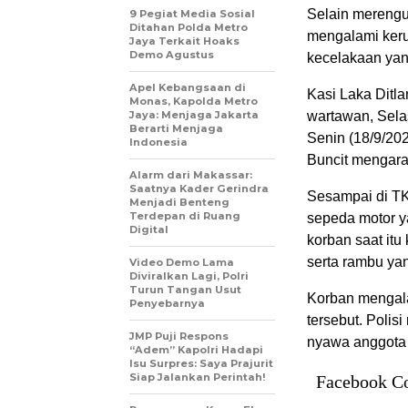
Selain merengu
9 Pegiat Media Sosial
Ditahan Polda Metro
mengalami keru
Jaya Terkait Hoaks
Demo Agustus
kecelakaan yan
Apel Kebangsaan di
Kasi Laka Ditla
Monas, Kapolda Metro
Jaya: Menjaga Jakarta
wartawan, Selas
Berarti Menjaga
Senin (18/9/20
Indonesia
Buncit mengara
Alarm dari Makassar:
Saatnya Kader Gerindra
Sesampai di TK
Menjadi Benteng
Terdepan di Ruang
sepeda motor y
Digital
korban saat it
serta rambu yang
Video Demo Lama
Diviralkan Lagi, Polri
Turun Tangan Usut
Korban mengala
Penyebarnya
tersebut. Poli
JMP Puji Respons
nyawa anggota 
“Adem” Kapolri Hadapi
Isu Surpres: Saya Prajurit
Siap Jalankan Perintah!
Facebook C