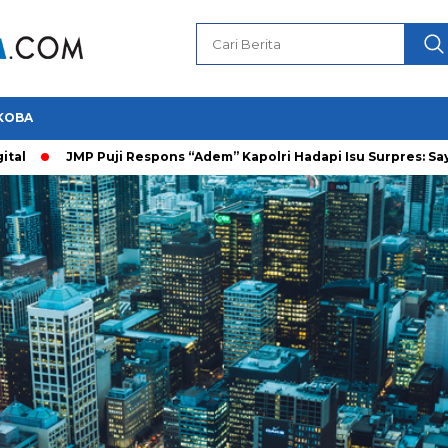
KOBA
JMP Puji Respons “Adem” Kapolri Hadapi Isu Surpres: Saya Prajurit