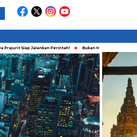
 Siap Jalankan Perintah!
Bukan Main Sendiri, Ini Fakta Baru 