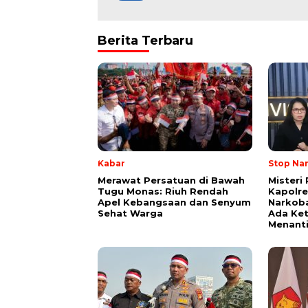
Berita Terbaru
Kabar
Stop Na
Merawat Persatuan di Bawah
Misteri
Tugu Monas: Riuh Rendah
Kapolre
Apel Kebangsaan dan Senyum
Narkob
Sehat Warga
Ada Ket
Menant