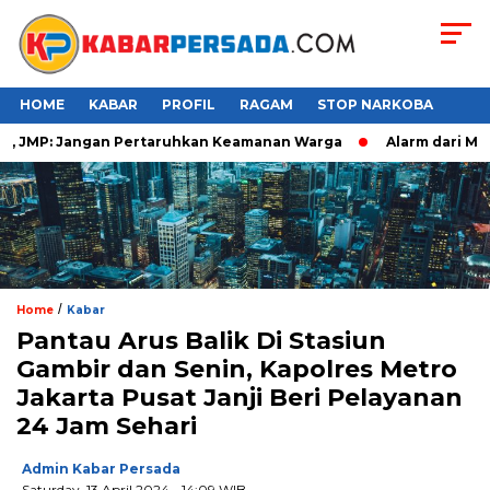
HOME
KABAR
PROFIL
RAGAM
STOP NARKOBA
 JMP: Jangan Pertaruhkan Keamanan Warga
Alarm dari Makas
/
Home
Kabar
Pantau Arus Balik Di Stasiun
Gambir dan Senin, Kapolres Metro
Jakarta Pusat Janji Beri Pelayanan
24 Jam Sehari
Admin Kabar Persada
Saturday, 13 April 2024 - 14:09 WIB