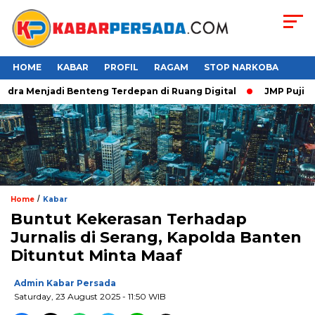
HOME
KABAR
PROFIL
RAGAM
STOP NARKOBA
ra Menjadi Benteng Terdepan di Ruang Digital
JMP Puji Respo
/
Home
Kabar
Buntut Kekerasan Terhadap
Jurnalis di Serang, Kapolda Banten
Dituntut Minta Maaf
Admin Kabar Persada
Saturday, 23 August 2025 - 11:50 WIB