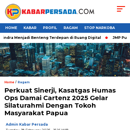
HOME
KABAR
PROFIL
RAGAM
STOP NARKOBA
ndra Menjadi Benteng Terdepan di Ruang Digital
JMP Puji Re
/
Home
Ragam
Perkuat Sinerji, Kasatgas Humas
Ops Damai Cartenz 2025 Gelar
Silaturahmi Dengan Tokoh
Masyarakat Papua
Admin Kabar Persada
Tuesday, 18 February 2025 - 15:16 WIB