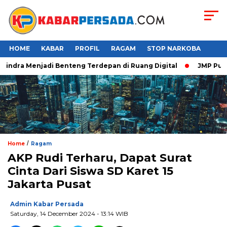
HOME
KABAR
PROFIL
RAGAM
STOP NARKOBA
ndra Menjadi Benteng Terdepan di Ruang Digital
JMP Puji Re
/
Home
Ragam
AKP Rudi Terharu, Dapat Surat
Cinta Dari Siswa SD Karet 15
Jakarta Pusat
Admin Kabar Persada
Saturday, 14 December 2024 - 13:14 WIB