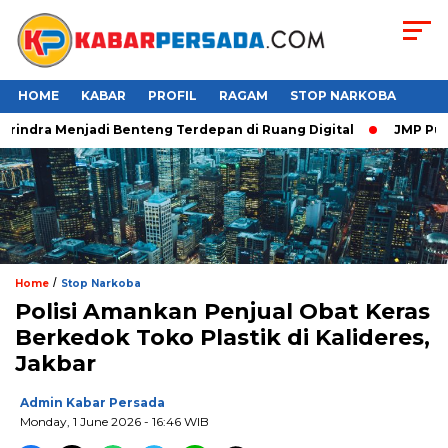
HOME
KABAR
PROFIL
RAGAM
STOP NARKOBA
indra Menjadi Benteng Terdepan di Ruang Digital
JMP Puji R
/
Home
Stop Narkoba
Polisi Amankan Penjual Obat Keras
Berkedok Toko Plastik di Kalideres,
Jakbar
Admin Kabar Persada
Monday, 1 June 2026 - 16:46 WIB