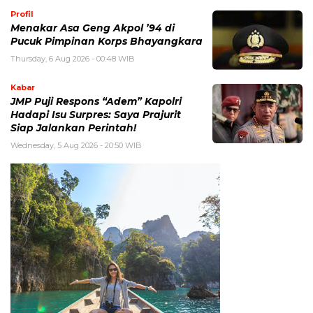
Profil
Menakar Asa Geng Akpol ’94 di
Pucuk Pimpinan Korps Bhayangkara
Thursday, 6 Aug 2026 - 00:48 WIB
Kabar
JMP Puji Respons “Adem” Kapolri
Hadapi Isu Surpres: Saya Prajurit
Siap Jalankan Perintah!
Wednesday, 5 Aug 2026 - 20:50 WIB