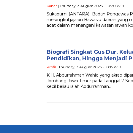
Kabar
| Thursday, 3 August 2023 - 10:20 WIB
Sukabumi (ANTARA) -Badan Pengawas Pe
merangkul jajaran Bawaslu daerah yang me
adat dalam menangani kawasan rawan kon
Biografi Singkat Gus Dur, Kelu
Pendidikan, Hingga Menjadi P
Profil
| Thursday, 3 August 2023 - 10:15 WIB
K.H. Abdurrahman Wahid yang akrab dipang
Jombang Jawa Timur pada Tanggal 7 Se
kecil beliau ialah Abdurrahman…