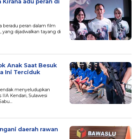
ra Kirana adu peran di
ana beradu peran dalam film
, yang dijadwalkan tayang di
ok Anak Saat Besuk
a Ini Terciduk
n hendak menyeludupkan
 IIA Kendari, Sulawesi
 Sabu…
angani daerah rawan