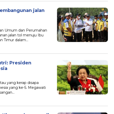
pembangunan jalan
jaan Umum dan Perumahan
n jalan tol menuju Ibu
an Timur dalam…
tri: Presiden
sia
au yang kerap disapa
nesia yang ke-5. Megawati
pasangan…