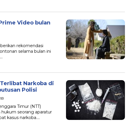
Prime Video bulan
mberikan rekomendasi
ontonan selama bulan ini
”…
Terlibat Narkoba di
tusan Polisi
WIB
nggara Timur (NTT)
s hukum seorang aparatur
ibat kasus narkoba….