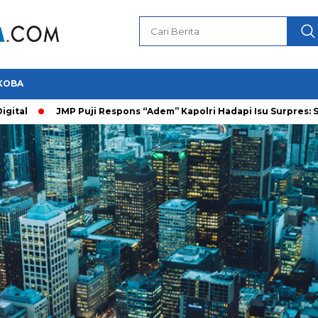
KOBA
JMP Puji Respons “Adem” Kapolri Hadapi Isu Surpres: Saya Pra