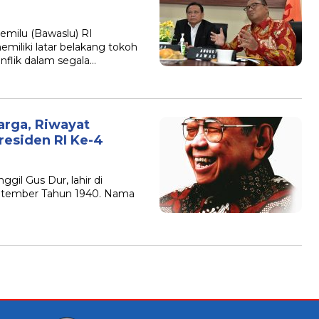
milu (Bawaslu) RI
miliki latar belakang tokoh
flik dalam segala…
arga, Riwayat
residen RI Ke-4
gil Gus Dur, lahir di
ptember Tahun 1940. Nama