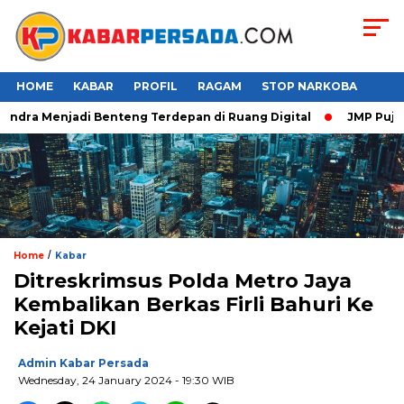
HOME
KABAR
PROFIL
RAGAM
STOP NARKOBA
ndra Menjadi Benteng Terdepan di Ruang Digital
JMP Puji Res
/
Home
Kabar
Ditreskrimsus Polda Metro Jaya
Kembalikan Berkas Firli Bahuri Ke
Kejati DKI
Admin Kabar Persada
Wednesday, 24 January 2024 - 19:30 WIB