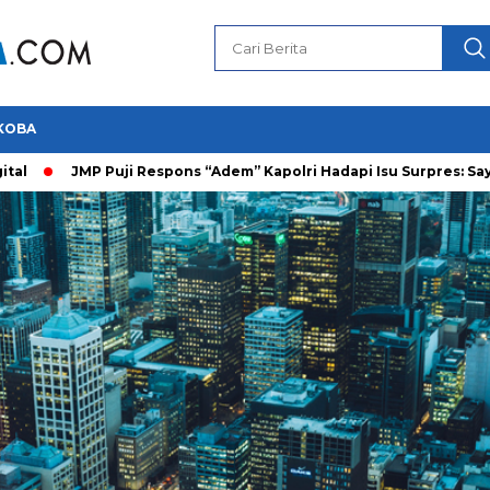
KOBA
JMP Puji Respons “Adem” Kapolri Hadapi Isu Surpres: Saya Prajuri