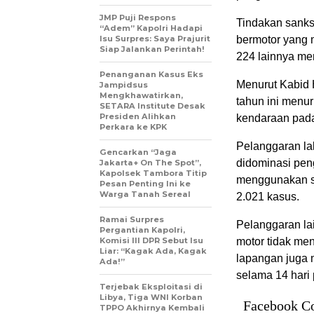
JMP Puji Respons
Tindakan sanks
“Adem” Kapolri Hadapi
Isu Surpres: Saya Prajurit
bermotor yang 
Siap Jalankan Perintah!
224 lainnya me
Penanganan Kasus Eks
Menurut Kabid 
Jampidsus
Mengkhawatirkan,
tahun ini menu
SETARA Institute Desak
Presiden Alihkan
kendaraan pada
Perkara ke KPK
Pelanggaran la
Gencarkan “Jaga
didominasi pen
Jakarta+ On The Spot”,
Kapolsek Tambora Titip
menggunakan s
Pesan Penting Ini ke
Warga Tanah Sereal
2.021 kasus.
Ramai Surpres
Pelanggaran la
Pergantian Kapolri,
Komisi III DPR Sebut Isu
motor tidak men
Liar: “Kagak Ada, Kagak
lapangan juga 
Ada!”
selama 14 hari
Terjebak Eksploitasi di
Libya, Tiga WNI Korban
Facebook C
TPPO Akhirnya Kembali