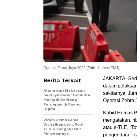
Operasi Zebra Jaya 2023 (Foto : Humas PMJ)
JAKARTA–Sediki
Berita Terkait
dalam pelaksan
Alarm dari Makassar:
sekitarnya. Ju
Saatnya Kader Gerindra
Menjadi Benteng
Operasi Zebra 
Terdepan di Ruang
Digital
Kabid Humas P
mengatakan, ri
Video Demo Lama
Diviralkan Lagi, Polri
atau e-TLE. “To
Turun Tangan Usut
Penyebarnya
pengendara,” k