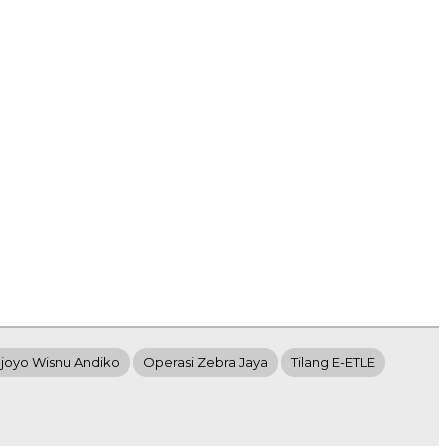
joyo Wisnu Andiko
Operasi Zebra Jaya
Tilang E-ETLE