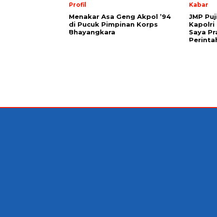
Profil
Kabar
Menakar Asa Geng Akpol ’94
JMP Puj
di Pucuk Pimpinan Korps
Kapolri
Bhayangkara
Saya Pr
Perinta