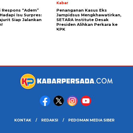
Kabar
i Respons “Adem”
Penanganan Kasus Eks
 Hadapi Isu Surpres:
Jampidsus Mengkhawatirkan,
ajurit Siap Jalankan
SETARA Institute Desak
h!
Presiden Alihkan Perkara ke
KPK
KONTAK
REDAKSI
PEDOMAN MEDIA SIBER