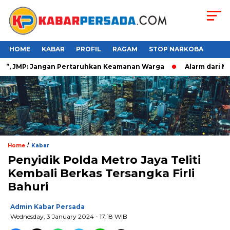
HOME
KABAR
PROFIL
RAGAM
STOP NARKOBA
, JMP: Jangan Pertaruhkan Keamanan Warga
Alarm dari Maka
/
Home
Kabar
Penyidik Polda Metro Jaya Teliti
Kembali Berkas Tersangka Firli
Bahuri
Admin Kabar Persada
Wednesday, 3 January 2024 - 17:18 WIB