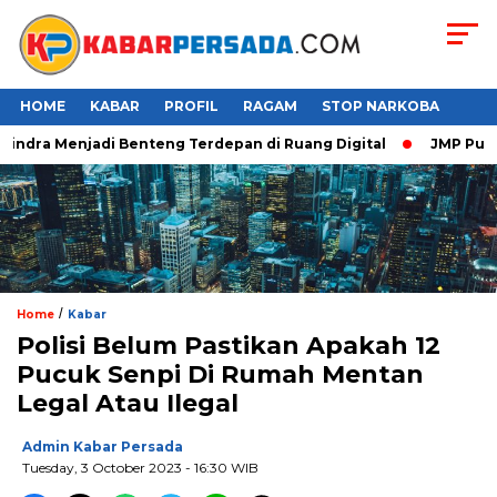
HOME
KABAR
PROFIL
RAGAM
STOP NARKOBA
indra Menjadi Benteng Terdepan di Ruang Digital
JMP Puji Re
/
Home
Kabar
Polisi Belum Pastikan Apakah 12
Pucuk Senpi Di Rumah Mentan
Legal Atau Ilegal
Admin Kabar Persada
Tuesday, 3 October 2023 - 16:30 WIB