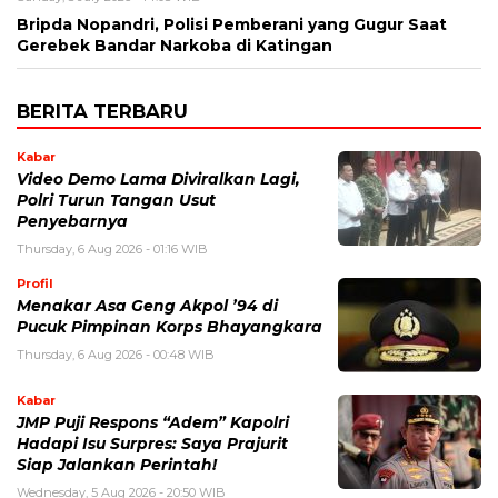
Bripda Nopandri, Polisi Pemberani yang Gugur Saat
Gerebek Bandar Narkoba di Katingan
BERITA TERBARU
Kabar
Video Demo Lama Diviralkan Lagi,
Polri Turun Tangan Usut
Penyebarnya
Thursday, 6 Aug 2026 - 01:16 WIB
Profil
Menakar Asa Geng Akpol ’94 di
Pucuk Pimpinan Korps Bhayangkara
Thursday, 6 Aug 2026 - 00:48 WIB
Kabar
JMP Puji Respons “Adem” Kapolri
Hadapi Isu Surpres: Saya Prajurit
Siap Jalankan Perintah!
Wednesday, 5 Aug 2026 - 20:50 WIB