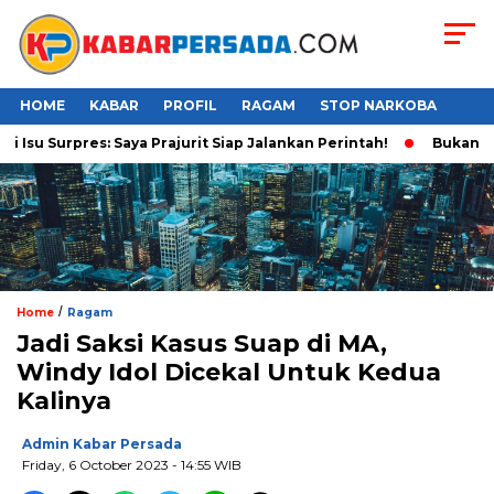
HOME
KABAR
PROFIL
RAGAM
STOP NARKOBA
su Surpres: Saya Prajurit Siap Jalankan Perintah!
Bukan Main
/
Home
Ragam
Jadi Saksi Kasus Suap di MA,
Windy Idol Dicekal Untuk Kedua
Kalinya
Admin Kabar Persada
Friday, 6 October 2023 - 14:55 WIB