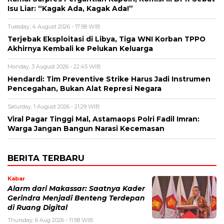
Isu Liar: “Kagak Ada, Kagak Ada!”
Tuesday, 4 August 2026 - 17:58 WIB
Terjebak Eksploitasi di Libya, Tiga WNI Korban TPPO
Akhirnya Kembali ke Pelukan Keluarga
Monday, 3 August 2026 - 22:45 WIB
Hendardi: Tim Preventive Strike Harus Jadi Instrumen
Pencegahan, Bukan Alat Represi Negara
Saturday, 1 August 2026 - 21:29 WIB
Viral Pagar Tinggi Mal, Astamaops Polri Fadil Imran:
Warga Jangan Bangun Narasi Kecemasan
BERITA TERBARU
Kabar
Alarm dari Makassar: Saatnya Kader
Gerindra Menjadi Benteng Terdepan
di Ruang Digital
Thursday, 6 Aug 2026 - 11:58 WIB