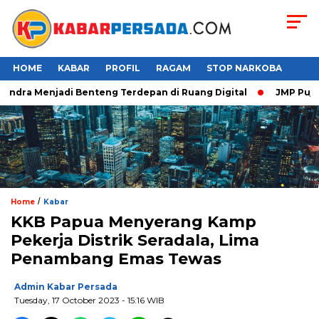
HOME
KABAR
PROFIL
RAGAM
STOP NARKOBA
ndra Menjadi Benteng Terdepan di Ruang Digital
JMP Puji Res
/
Home
Kabar
KKB Papua Menyerang Kamp
Pekerja Distrik Seradala, Lima
Penambang Emas Tewas
Admin Kabar Persada
Tuesday, 17 October 2023 - 15:16 WIB